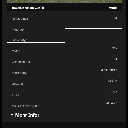
DIABLO SE 30 JOTA
1996
GT
Fahrzeugtyp
Motortyp
Getriebetyp
V12
Motor
5.7 L
Verschiebung
Mitte hinten
Anordnung
595 ch
Leistung
3.9 s
0-100
340 km/h
Max Geschwindigkeit
Mehr Infor