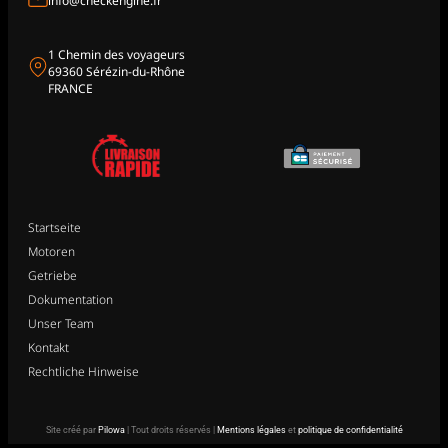
info@checkengine.fr
1 Chemin des voyageurs
69360 Sérézin-du-Rhône
FRANCE
Startseite
Motoren
Getriebe
Dokumentation
Unser Team
Kontakt
Rechtliche Hinweise
Site créé par
Pilowa
| Tout droits réservés |
Mentions légales
et
politique de confidentialité