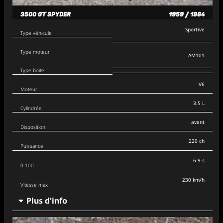
3500 GT SPYDER
1959 / 1964
Sportive
Type véhicule
Type moteur
AM101
Type boite
V6
Moteur
3.5 L
Cylindrée
avant
Disposition
220 ch
Puissance
6.9 s
0-100
230 km/h
Vitesse max
Plus d'info