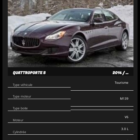
QUATTROPORTE S
2014 / ...
Tourisme
Type véhicule
Type moteur
M139
Type boite
V6
Moteur
3.0 L
Cylindrée