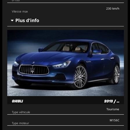
230 km/h
Vitesse max
Plus d'info
GHIBLI
2013 / ...
Tourisme
Type véhicule
M156C
Type moteur