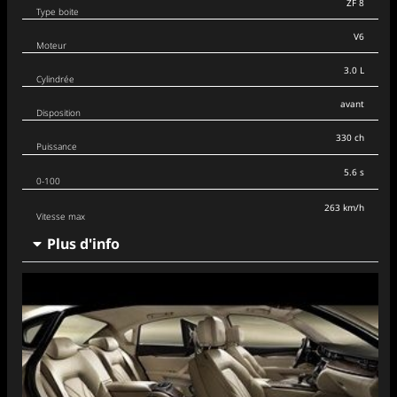
ZF 8
Type boite
V6
Moteur
3.0 L
Cylindrée
avant
Disposition
330 ch
Puissance
5.6 s
0-100
263 km/h
Vitesse max
Plus d'info