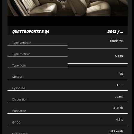
QUATTROPORTE S Q4
2013 / ...
Tourisme
Type véhicule
Type moteur
M139
Type boite
V6
Moteur
3.0 L
Cylindrée
avant
Disposition
410 ch
Puissance
4.9 s
0-100
283 km/h