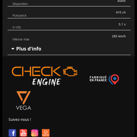
avant
Disposition
410 ch
Puissance
5.1 s
0-100
285 km/h
Vitesse max
Plus d'info
Suivez-nous !