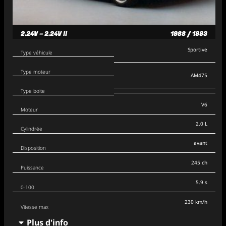
2.24V – 2.24V II
1988 / 1993
Sportive
Type véhicule
Type moteur
AM475
Type boite
V6
Moteur
2.0 L
Cylindrée
avant
Disposition
245 ch
Puissance
5.9 s
0-100
230 km/h
Vitesse max
Plus d'info