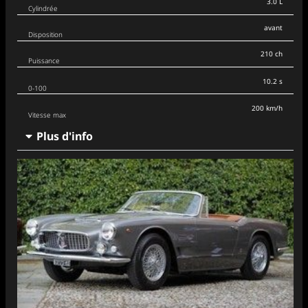
3.0 L
Cylindrée
avant
Disposition
210 ch
Puissance
10.2 s
0-100
200 km/h
Vitesse max
Plus d'info