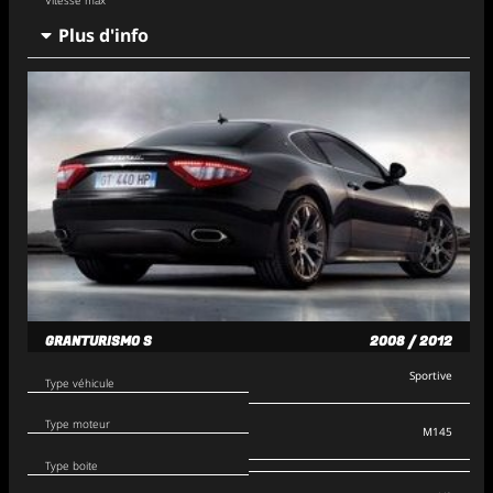
Vitesse max
Plus d'info
GRANTURISMO S
2008 / 2012
Sportive
Type véhicule
Type moteur
M145
Type boite