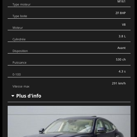
M161
Type moteur
ZF 8HP
Type boite
V8
Moteur
3.8 L
Cylindrée
Avant
Disposition
530 ch
Puissance
4.3 s
0-100
291 km/h
Vitesse max
Plus d'info