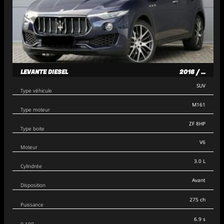
LEVANTE DIESEL
2016 / ...
SUV
Type véhicule
M161
Type moteur
ZF 8HP
Type boite
V6
Moteur
3.0 L
Cylindrée
Avant
Disposition
275 ch
Puissance
6.9 s
0-100