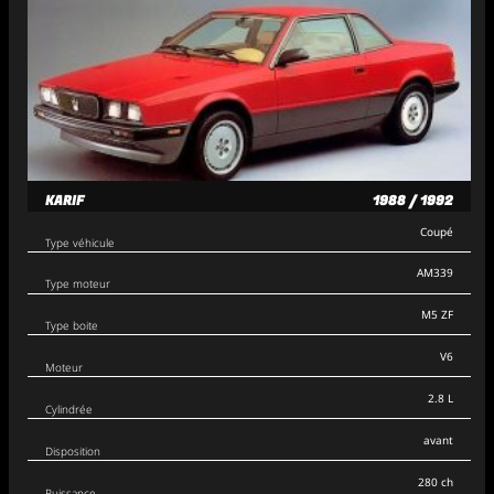
KARIF
1988 / 1992
Coupé
Type véhicule
AM339
Type moteur
M5 ZF
Type boite
V6
Moteur
2.8 L
Cylindrée
avant
Disposition
280 ch
Puissance