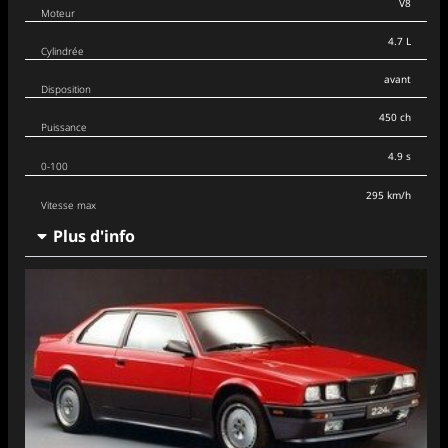
V8
Moteur
4.7 L
Cylindrée
avant
Disposition
450 ch
Puissance
4.9 s
0-100
295 km/h
Vitesse max
Plus d'info