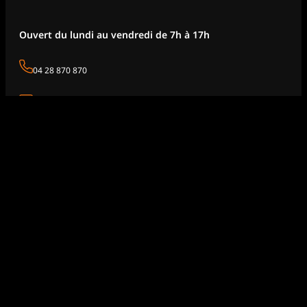
Ouvert du lundi au vendredi de 7h à 17h
04 28 870 870
info@checkengine.fr
1 Chemin des voyageurs
69360 Sérézin-du-Rhône
FRANCE
Accueil
Moteurs
Boîtes
Documentation