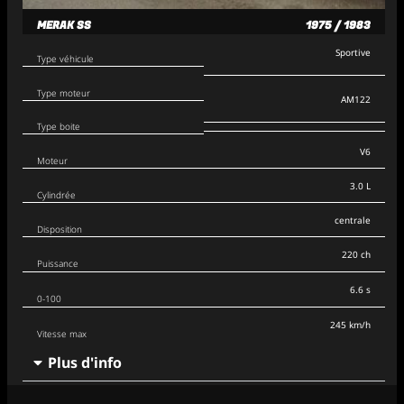
MERAK SS
1975 / 1983
Sportive
Type véhicule
Type moteur
AM122
Type boite
V6
Moteur
3.0 L
Cylindrée
centrale
Disposition
220 ch
Puissance
6.6 s
0-100
245 km/h
Vitesse max
Plus d'info