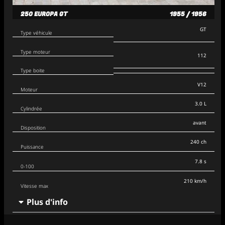
250 EUROPA GT
1955 / 1956
GT
Type véhicule
Type moteur
112
Type boite
V12
Moteur
3.0 L
Cylindrée
avant
Disposition
240 ch
Puissance
7.8 s
0-100
210 km/h
Vitesse max
Plus d'info