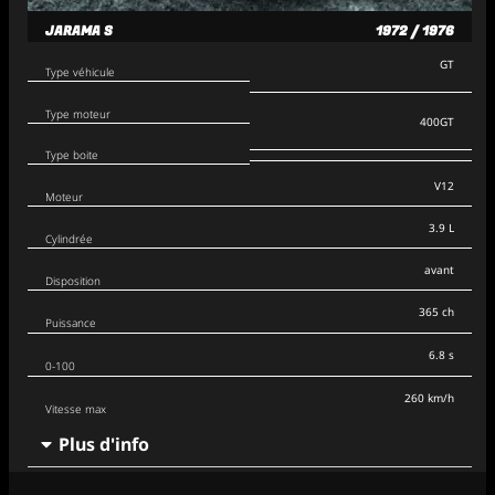
JARAMA S
1972 / 1976
GT
Type véhicule
Type moteur
400GT
Type boite
V12
Moteur
3.9 L
Cylindrée
avant
Disposition
365 ch
Puissance
6.8 s
0-100
260 km/h
Vitesse max
Plus d'info