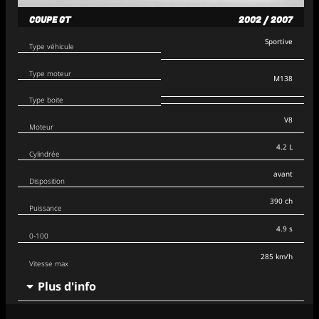
COUPE GT
2002 / 2007
Sportive
Type véhicule
Type moteur
M138
Type boite
V8
Moteur
4.2 L
Cylindrée
avant
Disposition
390 ch
Puissance
4.9 s
0-100
285 km/h
Vitesse max
Plus d'info