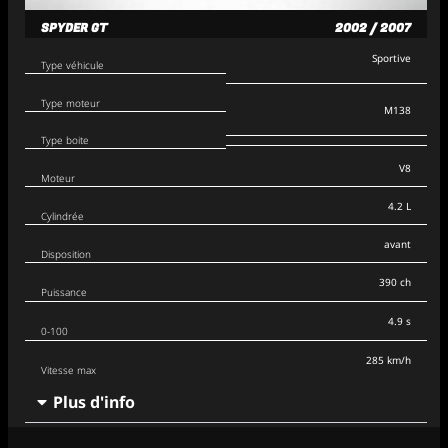
SPYDER GT
2002 / 2007
Sportive
Type véhicule
Type moteur
M138
Type boite
V8
Moteur
4.2 L
Cylindrée
avant
Disposition
390 ch
Puissance
4.9 s
0-100
285 km/h
Vitesse max
Plus d'info