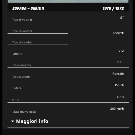
ESPADA – SERIE II
1970 / 1972
GT
Tipo di veicolo
Tipo di motore
400GTE
Tipo di cambio
V12
Motore
3.9 L
Dislocamento
frontale
Disposizione
350 ch
Potere
6.6 s
0-100
260 km/h
Massima velocità
Maggiori info