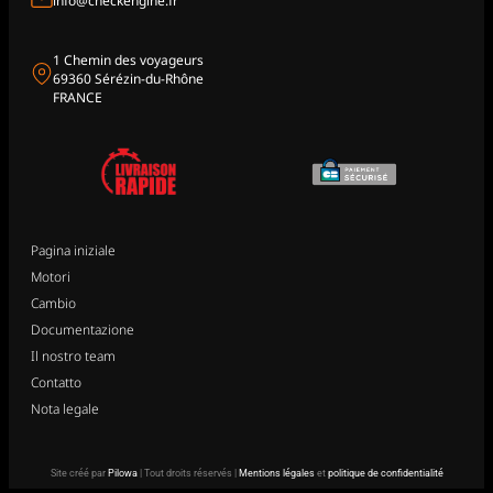
info@checkengine.fr
1 Chemin des voyageurs
69360 Sérézin-du-Rhône
FRANCE
Pagina iniziale
Motori
Cambio
Documentazione
Il nostro team
Contatto
Nota legale
Site créé par
Pilowa
| Tout droits réservés |
Mentions légales
et
politique de confidentialité