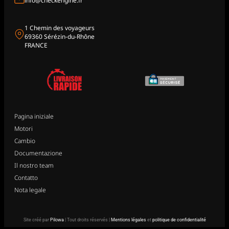
info@checkengine.fr
1 Chemin des voyageurs
69360 Sérézin-du-Rhône
FRANCE
Pagina iniziale
Motori
Cambio
Documentazione
Il nostro team
Contatto
Nota legale
Site créé par
Pilowa
| Tout droits réservés |
Mentions légales
et
politique de confidentialité