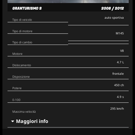
GRANTURISMO S
2008 / 2012
auto sportiva
Tipo di veicolo
Tipo di motore
M145
Tipo di cambio
V8
Motore
4.7 L
Dislocamento
frontale
Disposizione
450 ch
Potere
4.9 s
0-100
295 km/h
Massima velocità
Maggiori info