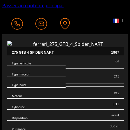
Passer au contenu principal
275 GTB 4 SPIDER NART
1967
GT
Type véhicule
Type moteur
213
Type boite
V12
Moteur
3.3 L
Cylindrée
avant
Disposition
300 ch
Puissance