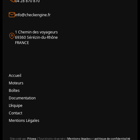
04 28 870 870
info@checkengine.fr
1 Chemin des voyageurs
69360 Sérézin-du-Rhône
FRANCE
Accueil
Moteurs
Boîtes
Documentation
L’équipe
Contact
Mentions Légales
Site créé par
Pilowa
| Tout droits réservés |
Mentions légales
et
politique de confidentialité