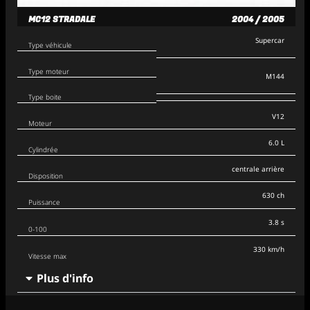
MC12 STRADALE
2004 / 2005
Supercar
Type véhicule
Type moteur
M144
Type boite
V12
Moteur
6.0 L
Cylindrée
centrale arrière
Disposition
630 ch
Puissance
3.8 s
0-100
330 km/h
Vitesse max
Plus d'info